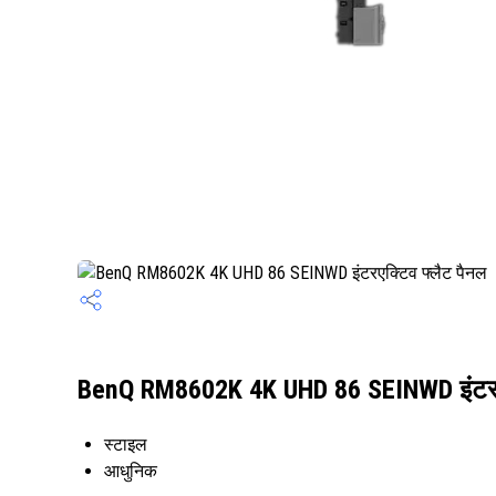
BenQ RM8602K 4K UHD 86 SEINWD इंटरएक्ट
स्टाइल
आधुनिक