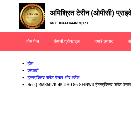
अमिश्रित टेरीन (ओपीसी) प्राइव
GST : 03AAXCA4636Q1ZY
होम पेज
कंपनी प्रोफाइल
हमारे उत्पाद
सं
होम
उत्पादों
इंटरएक्टिव फ्लैट पैनल और स्टैंड
BenQ RM8602K 4K UHD 86 SEINWD इंटरएक्टिव फ्लैट पैनल