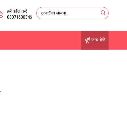
हमें कॉल करें
08071630346
जांच भेजें
ल